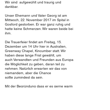
Wir sind aufgewühlt und traurig und
dankbar.
Unser Ehemann und Vater Georg ist am
Mittwoch, 22. November 2017 im Spital in
Gosford gestorben. Er war ganz ruhig und
hatte keine Schmerzen. Wir waren beide bei
ihm.
Die Trauerfeier findet am Freitag, 15.
Dezember um 14 Uhr hier in Australien,
Greenway Chapel, Kincumber statt. Wir
haben diese lange Frist gewählt, um
auch Verwandten und Freunden aus Europa
die Möglichkeit zu geben, daran teil zu
nehmen. Natürlich erwarten wir das von
niemandem, aber die Chance
sollte zumindest da sein.
Mit der Begründung dass er es gerne warm
hat, wünschte Georg sich eine Kremierung.
Diese wird bereits nächste Woche
stattfinden.
Wir haben beide unsere Eindrücke seiner